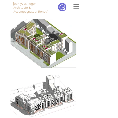
jean-yves Roger
Architecte &
Accompagnateur-Rénov'