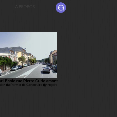
A PROPOS
yrLEcole rue Pierre Curie amont
tion du Permis de Construire (jy roger)