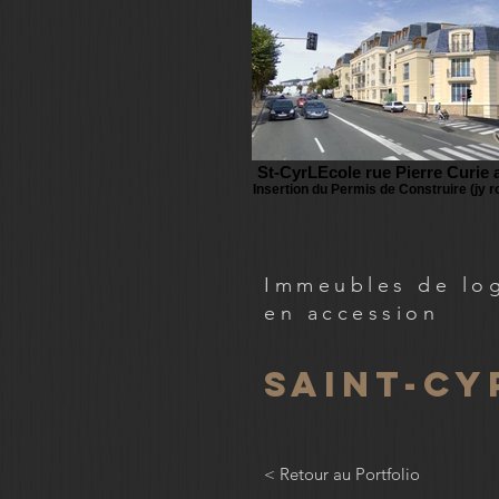
St-CyrLEcole rue Pierre Curie 
Insertion du Permis de Construire (jy r
Immeubles de lo
en accession
Saint-cy
< Retour au Portfolio