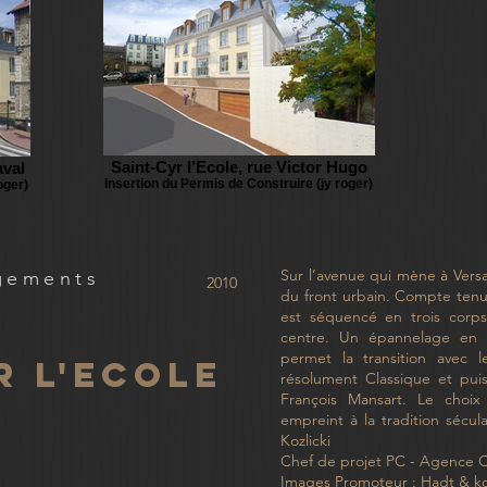
Saint-Cyr l’Ecole, rue Victor Hugo
aval
Insertion du Permis de Construire (jy roger)
oger)
Sur l’avenue qui mène à Versa
gements
2010
du front urbain. Compte tenu d
est séquencé en trois corp
centre. Un épannelage en r
permet la transition avec l
r l'ecole
résolument Classique et pui
François Mansart. Le choi
empreint à la tradition sécu
Kozlicki
Chef de projet PC - Agence 
Images Promoteur : Hadt & koz