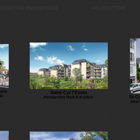
NOVATION ENERGETIQUE
ARCHITECTURE
urie
Saint-Cyr l'Ecole
ki
St-C
Perspective Hadt & Kozlicki
Inser