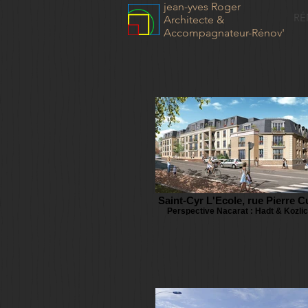
jean-yves Roger
RÉ
Architecte &
Accompagnateur-Rénov'
Saint-Cyr L'Ecole, rue Pierre C
Perspective Nacarat : Hadt & Kozlic